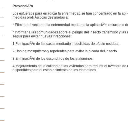
PrevenciÃ³n
Los esfuerzos para erradicar la enfermedad se han concentrado en la apli
medidas profilÃ¡cticas destinadas a:
* Eliminar el vector de la enfermedad mediante la aplicaciÃ³n recurrente de
* Informar a las comunidades sobre el peligro del insecto transmisor y las 
seguir para evitar nuevas infecciones:
1 FumigaciÃ³n de las casas mediante insecticidas de efecto residual.
2 Uso de mosquiteros y repelentes para evitar la picada del insecto.
3 EliminaciÃ³n de los escondrijos de los triatominos.
4 Mejoramiento de la calidad de las viviendas para reducir el nÃºmero de 
disponibles para el establecimiento de los triatominos.