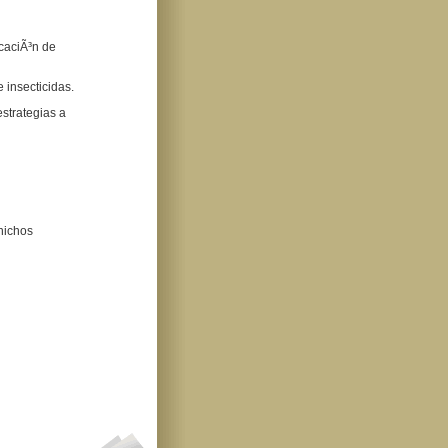
caciÃ³n de
 insecticidas.
estrategias a
nichos