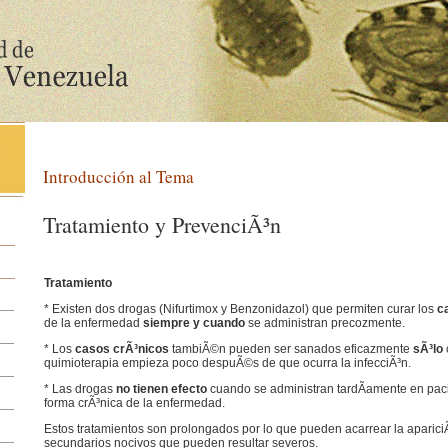
Introducción al Tema
Tratamiento y PrevenciÃ³n
Tratamiento
* Existen dos drogas (Nifurtimox y Benzonidazol) que permiten curar los
c
de la enfermedad
siempre y cuando
se administran precozmente.
* Los
casos crÃ³nicos
tambiÃ©n pueden ser sanados eficazmente
sÃ³lo
quimioterapia empieza poco despuÃ©s de que ocurra la infecciÃ³n.
* Las drogas
no tienen efecto
cuando se administran
tardÃ­amente en pac
forma crÃ³nica de la enfermedad.
Estos tratamientos son prolongados por lo que pueden acarrear la aparici
secundarios nocivos que pueden resultar severos.