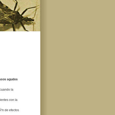
asos agudos
cuando la
ientes con la
Ã³n de efectos