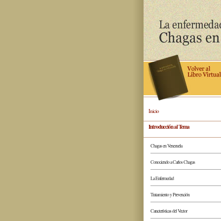
Inicio
Introducción al Tema
Chagas en Venezuela
Conociendo a Carlos Chagas
La Enfermedad
Tratamiento y Prevención
Características del Vector